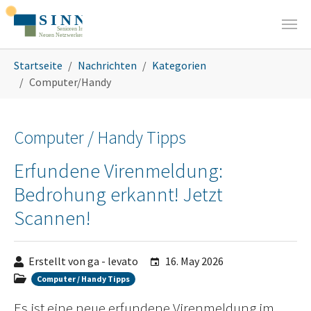
Zum Hauptinhalt springen
Sie sind hier:
Startseite
Nachrichten
Kategorien
Computer/Handy
Computer / Handy Tipps
Erfundene Virenmeldung:
Bedrohung erkannt! Jetzt
Scannen!
Erstellt von ga - levato
16. May 2026
Computer / Handy Tipps
Es ist eine neue erfundene Virenmeldung im