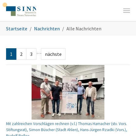
Zum Hauptinhalt springen
Sie sind hier:
Startseite
Nachrichten
Alle Nachrichten
…
1
2
3
nächste
Mit zahlreichen Vorschlägen rechnen (v.l.) Thomas Hamacher (stv. Vors.
Stiftungsrat), Simon Büscher (Stadt Ahlen), Hans-Jürgen Rzadki (Vors.),
Rudolf Pollex.