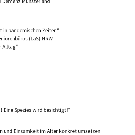
e und Demenz Münsterland
ät in pandemischen Zeiten“
 Seniorenbüros (LaS) NRW
r Alltag“
Eine Spezies wird besichtigt!“
ion und Einsamkeit im Alter konkret umsetzen