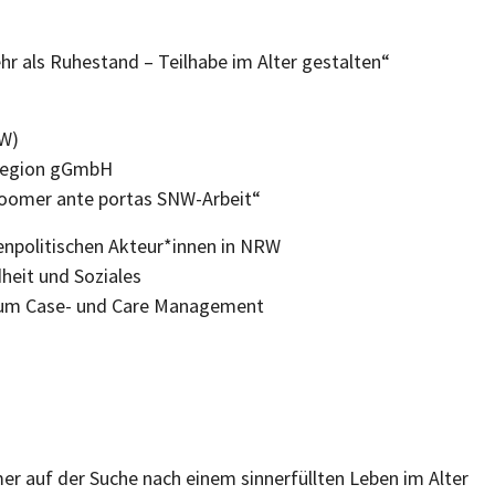
e.V.
r als Ruhestand – Teilhabe im Alter gestalten“
(SNW)
nd Region gGmbH
boomer ante portas SNW-Arbeit“
orenpolitischen Akteur*innen in NRW
ndheit und Soziales
 zum Case- und Care Management
omer auf der Suche nach einem sinnerfüllten Leben im Alter