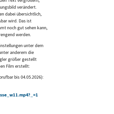
 den Text vergrößern,
ungsbild verändert.
 dabei übersichtlich,
bar wird. Das ist
amt noch gut sehen kann,
rengend werden.
Einstellungen unter dem
 unter anderem die
ler größer gestellt
n Film erstellt:
brufbar bis 04.05.2026):
roesse_w11.mp4?_=1