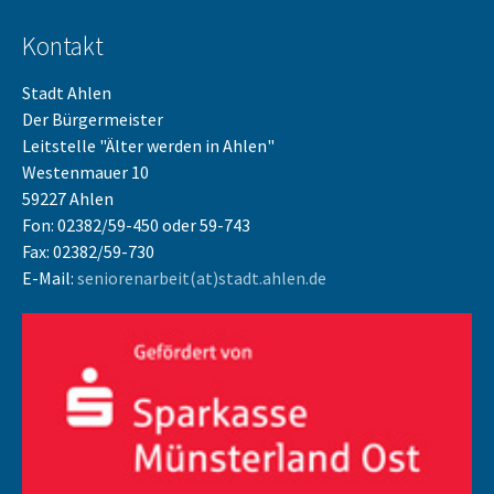
Kontakt
Stadt Ahlen
Der Bürgermeister
Leitstelle "Älter werden in Ahlen"
Westenmauer 10
59227 Ahlen
Fon: 02382/59-450 oder 59-743
Fax: 02382/59-730
E-Mail:
seniorenarbeit(at)stadt.ahlen.de