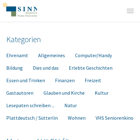
Zum Hauptinhalt springen
Kategorien
Ehrenamt
Allgemeines
Computer/Handy
Bildung
Dies und das
Erlebte Geschichten
Essen und Trinken
Finanzen
Freizeit
Gastautoren
Glauben und Kirche
Kultur
Lesepaten schreiben ...
Natur
Plattdeutsch / Sütterlin
Wohnen
VHS Seniorenkino